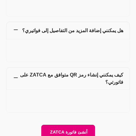
فوق بند الفاتورة وغيّر "الكمية" إلى "عدد الساعات"، وفي مكان
"السعر" غيّره إلى "السعر لكل ساعة". الآن تم إنشاء فاتورتك.
هل يمكنني إضافة المزيد من التفاصيل إلى فواتيري؟
نعم، يمكنك إضافة تفاصيل إضافية مثل تفاصيل الشحن، الخصومات،
والحقول المخصصة لكل من العميل وبند الفاتورة. بالإضافة إلى ذلك،
يمكنك أيضًا رفع شعارك، توقيعك، والمرفقات.
كيف يمكنني إنشاء رمز QR متوافق مع ZATCA على
فاتورتي؟
بعد إنشاء الفاتورة على
Refrens
، في صفحة المراجعة النهائية ستظهر
لك خيار "ZATCA"، انقر على هذا الخيار، وسيقوم نظامنا تلقائيًا بإنشاء
رمز QR من المعلومات التي قدمتها في الفاتورة.
أنشئ فاتورة ZATCA