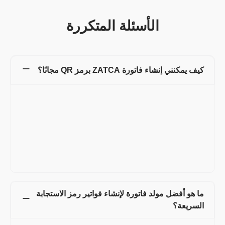
الأسئلة المتكررة
كيف يمكنني إنشاء فاتورة ZATCA برمز QR مجانًا؟
يسمح لك مولد الفواتير من Refrens بإنشاء الفواتير مجانًا دون أن
يستغرق ذلك الكثير من الوقت. توجه إلى مولد الفواتير من Refrens
وابدأ في إنشاء الفواتير باستخدام قوالب الفواتير الجاهزة. يمكنك إضافة
شعارك، ألوان العلامة التجارية، واستخدام قوالب فواتير متعددة والعديد
من الميزات الأخرى للحفاظ على اتساق علامتك التجارية. أيضًا، بمجرد
إنشاء الفاتورة، ستتمكن من اختيار خيار إنشاء فاتورة ZATCA. ببساطة
انقر على خيار ZATCA، وستحصل فاتورتك على رمز QR فريد متوافق
مع ZATCA.
ما هو أفضل مولد فاتورة لإنشاء فواتير رمز الاستجابة
السريعة؟
Refrens
هو أفضل مولد فواتير مجاني حيث يمكنك إنشاء فواتير للعملاء