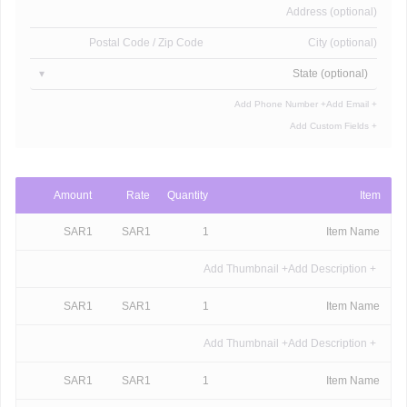
Address (optional)
Postal Code / Zip Code
City (optional)
State (optional)
+ Add Phone Number
+ Add Email
+ Add Custom Fields
Amount
Rate
Quantity
Item
SAR
1
SAR
1
1
Item Name
+ Add Thumbnail
+ Add Description
SAR
1
SAR
1
1
Item Name
+ Add Thumbnail
+ Add Description
SAR
1
SAR
1
1
Item Name