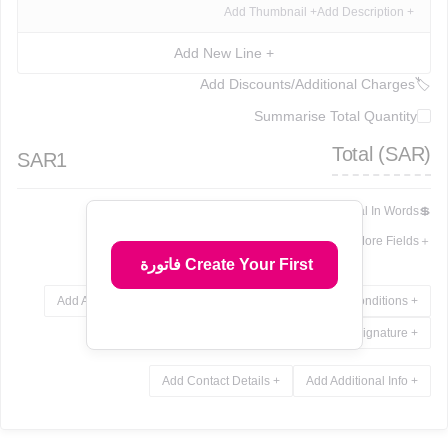
+ Add Thumbnail
+ Add Description
+ Add New Line
Add Discounts/Additional Charges
🏷
Summarise Total Quantity
Total (
SAR
)
SAR
1
Show Total In Words
💲
Add More Fields
＋
Create Your First فاتورة
+ Add Attachments
+ Add Notes
+ Add Terms & Conditions
+ Add Signature
+ Add Contact Details
+ Add Additional Info