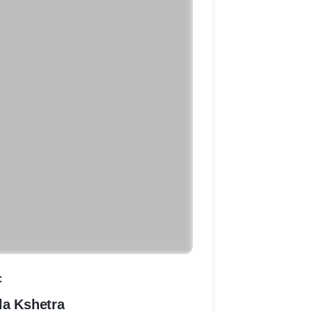
C
la Kshetra