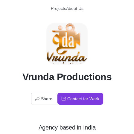
Projects
About Us
V
Vrunda Productions
Share
Contact for Work
Agency
based in
India