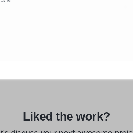
als for
Liked the work?
t’s discuss your next awesome proje