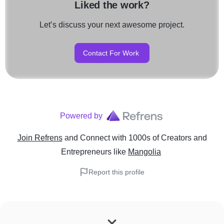
Liked the work?
Let’s discuss your next awesome project.
Contact For Work
Powered by
Join Refrens
and Connect with 1000s of Creators and
Entrepreneurs
like
Mangolia
Report this profile