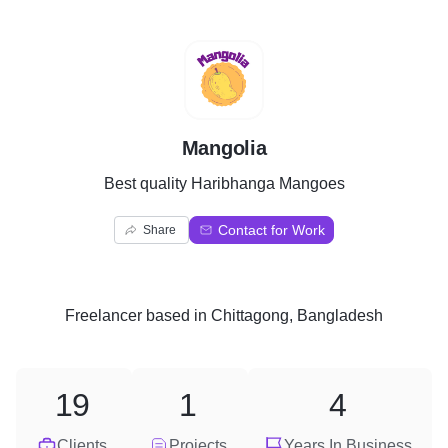
M
Mangolia
Best quality Haribhanga Mangoes
Contact for Work
Share
Freelancer
based in
Chittagong, Bangladesh
19
1
4
Clients
Projects
Years In Business